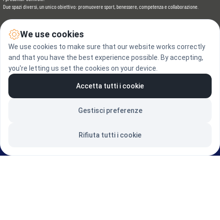
Due spazi diversi, un unico obiettivo: promuovere sport, benessere, competenza e collaborazione.
Scarica il programma completo
We use cookies
Consulta il programma completo del Palco ASI Fitness & Wellness a RiminiWellness 2026, con giornate, orari, 
We use cookies to make sure that our website works correctly
lezioni, presenter, scuole coinvolte e informazioni utili.
and that you have the best experience possible. By accepting,
you're letting us set the cookies on your device.
Scarica il Programma
Accetta tutti i cookie
Gestisci preferenze
Rifiuta tutti i cookie
HOME
Chi siamo
Affiliati ora
RiminiWellness
Contattaci