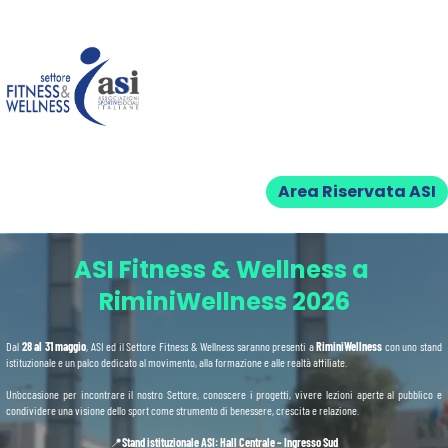
Area Riservata ASI
ASI Fitness & Wellness a 
RiminiWellness 2026
Dal 
28 al 31 maggio
, ASI ed il Settore Fitness & Wellness saranno presenti a 
RiminiWellness 
con uno stand 
istituzionale e un palco dedicato al movimento, alla formazione e alle realtà affiliate.
Un’occasione per incontrare il nostro Settore, conoscere i progetti, vivere lezioni aperte al pubblico e 
condividere una visione dello sport come strumento di benessere, crescita e relazione.
📍
Stand istituzionale ASI: Hall Centrale – Ingresso Sud