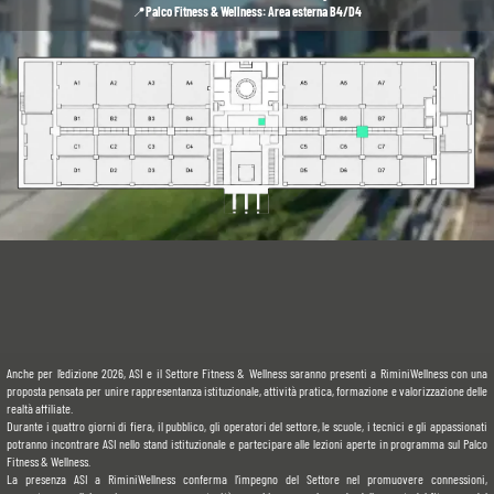
📍
Palco Fitness & Wellness: Area esterna B4/D4
Anche per l’edizione 2026, ASI e il Settore Fitness & Wellness saranno presenti a RiminiWellness con una 
proposta pensata per unire rappresentanza istituzionale, attività pratica, formazione e valorizzazione delle 
realtà affiliate.
Durante i quattro giorni di fiera, il pubblico, gli operatori del settore, le scuole, i tecnici e gli appassionati 
potranno incontrare ASI nello stand istituzionale e partecipare alle lezioni aperte in programma sul Palco 
Fitness & Wellness.
La presenza ASI a RiminiWellness conferma l’impegno del Settore nel promuovere connessioni, 