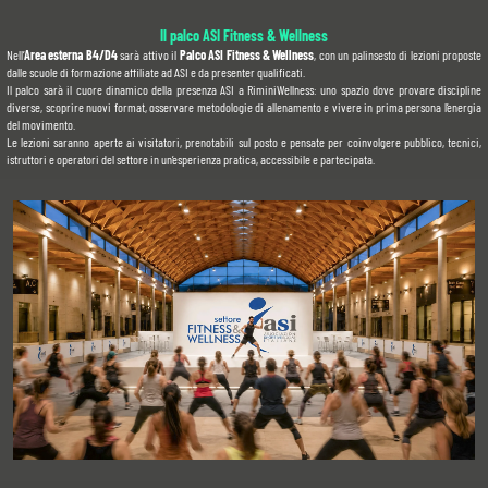
Il palco ASI Fitness & Wellness
Nell’
Area esterna B4/D4
 sarà attivo il 
Palco ASI Fitness & Wellness
, con un palinsesto di lezioni proposte 
dalle scuole di formazione affiliate ad ASI e da presenter qualificati.
Il palco sarà il cuore dinamico della presenza ASI a RiminiWellness: uno spazio dove provare discipline 
diverse, scoprire nuovi format, osservare metodologie di allenamento e vivere in prima persona l’energia 
del movimento.
Le lezioni saranno aperte ai visitatori, prenotabili sul posto e pensate per coinvolgere pubblico, tecnici, 
istruttori e operatori del settore in un’esperienza pratica, accessibile e partecipata.