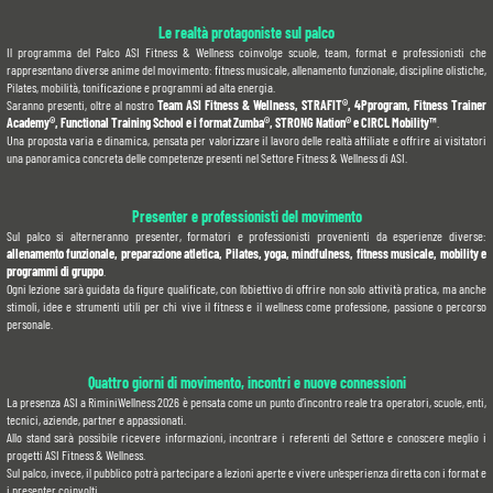
Le realtà protagoniste sul palco
Il programma del Palco ASI Fitness & Wellness coinvolge scuole, team, format e professionisti che 
rappresentano diverse anime del movimento: fitness musicale, allenamento funzionale, discipline olistiche, 
Pilates, mobilità, tonificazione e programmi ad alta energia.
Saranno presenti, oltre al nostro 
Team ASI Fitness & Wellness, STRAFIT®, 4Pprogram, Fitness Trainer 
Academy®, Functional Training School e i format Zumba®, STRONG Nation® e CIRCL Mobility™
.
Una proposta varia e dinamica, pensata per valorizzare il lavoro delle realtà affiliate e offrire ai visitatori 
una panoramica concreta delle competenze presenti nel Settore Fitness & Wellness di ASI.
Presenter e professionisti del movimento
Sul palco si alterneranno presenter, formatori e professionisti provenienti da esperienze diverse: 
allenamento funzionale, preparazione atletica, Pilates, yoga, mindfulness, fitness musicale, mobility e 
programmi di gruppo
.
Ogni lezione sarà guidata da figure qualificate, con l’obiettivo di offrire non solo attività pratica, ma anche 
stimoli, idee e strumenti utili per chi vive il fitness e il wellness come professione, passione o percorso 
personale.
Quattro giorni di movimento, incontri e nuove connessioni
La presenza ASI a RiminiWellness 2026 è pensata come un punto d’incontro reale tra operatori, scuole, enti, 
tecnici, aziende, partner e appassionati.
Allo stand sarà possibile ricevere informazioni, incontrare i referenti del Settore e conoscere meglio i 
progetti ASI Fitness & Wellness.
Sul palco, invece, il pubblico potrà partecipare a lezioni aperte e vivere un’esperienza diretta con i format e 
i presenter coinvolti.